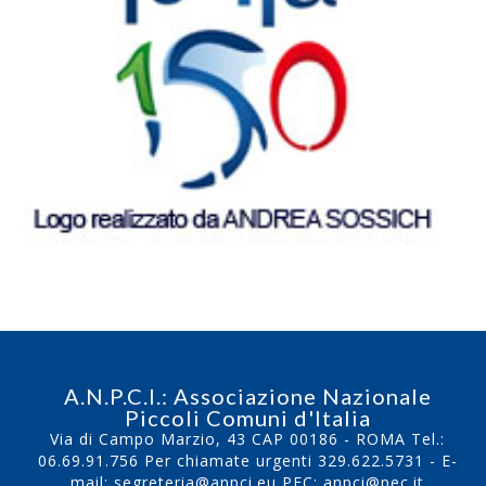
A.N.P.C.I.: Associazione Nazionale
Piccoli Comuni d'Italia
Via di Campo Marzio, 43 CAP 00186 - ROMA Tel.:
06.69.91.756
Per chiamate urgenti
329.622.5731
- E-
mail:
segreteria@anpci.eu
PEC: anpci@pec.it