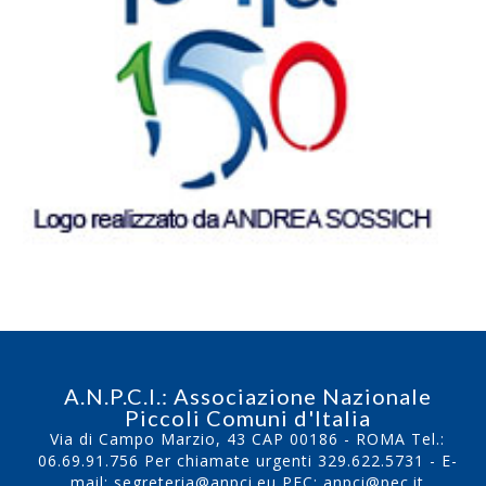
A.N.P.C.I.: Associazione Nazionale
Piccoli Comuni d'Italia
Via di Campo Marzio, 43 CAP 00186 - ROMA Tel.:
06.69.91.756
Per chiamate urgenti
329.622.5731
- E-
mail:
segreteria@anpci.eu
PEC: anpci@pec.it