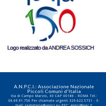
A.N.P.C.I.: Associazione Nazionale
Piccoli Comuni d'Italia
Via di Campo Marzio, 43 CAP 00186 - ROMA Tel.:
06.69.91.756
Per chiamate urgenti
329.622.5731
- E-
mail:
segreteria@anpci.eu
PEC: anpci@pec.it