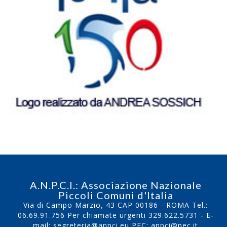
A.N.P.C.I.: Associazione Nazionale
Piccoli Comuni d'Italia
Via di Campo Marzio, 43 CAP 00186 - ROMA Tel.:
06.69.91.756
Per chiamate urgenti
329.622.5731
- E-
mail:
segreteria@anpci.eu
PEC: anpci@pec.it